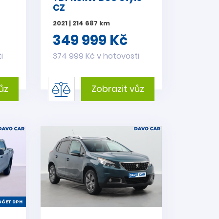
CZ
2021 | 214 687 km
349 999 Kč
i
374 999 Kč v hotovosti
ůz
Zobrazit vůz
ČET DPH