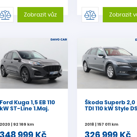
Zobrazit vůz
Zobrazit v
Ford Kuga 1,5 EB 110
Škoda Superb 2,0
kW ST-Line 1.Maj.
TDI 110 kW Style D
2020 | 92 169 km
2018 | 157 011 km
348 999 Kč
326 999 Kč