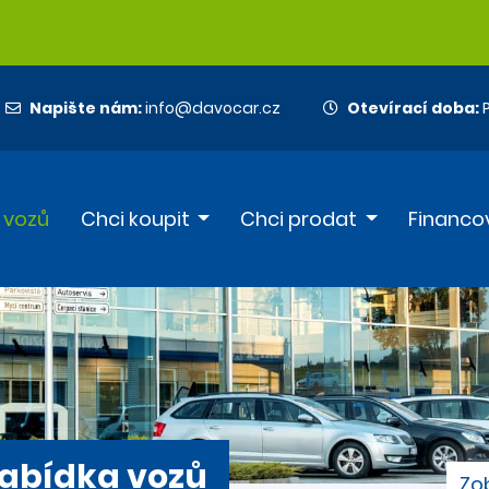
Napište nám:
info@davocar.cz
Otevírací doba:
P
 vozů
Chci koupit
Chci prodat
Financo
abídka vozů