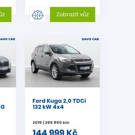
ůz
Zobrazit vůz
Ford Kuga 2,0 TDCi
SG
132 kW 4x4
2015 | 265 850 km
144 999 Kč