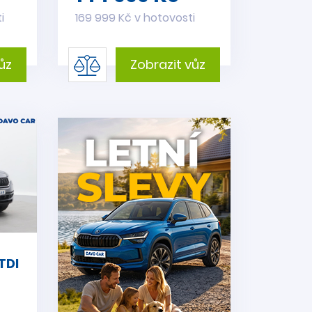
i
169 999 Kč v hotovosti
ůz
Zobrazit vůz
TDI