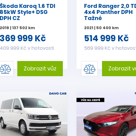
Škoda Karoq 1.6 TDI
Ford Ranger 2,0 T
85kW Style+ DSG
4x4 Panther DPH
DPH CZ
Tažné
2019 | 137 502 km
2021 | 50 400 km
369 999 Kč
514 999 Kč
409 999 Kč v hotovosti
569 999 Kč v hotovost
Zobrazit vůz
Zobrazit v