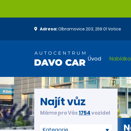
Adresa:
Olbramovice 203, 259 01 Votice
Úvod
Nabídka
Najít vůz
Máme pro Vás
1754
vozidel
N