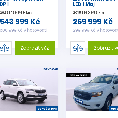
DPH
LED 1.Maj
2022 | 126 549 km
2018 | 190 682 km
543 999 Kč
269 999 Kč
608 999 Kč v hotovosti
299 999 Kč v hotovost
Zobrazit vůz
Zobrazit v
ODPOČET DPH
ODPO