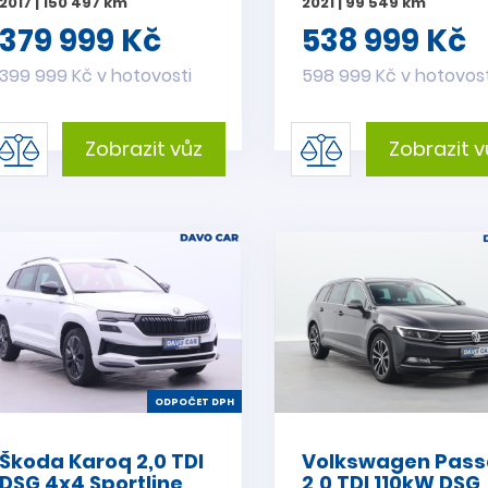
2017 | 150 497 km
2021 | 99 549 km
379 999 Kč
538 999 Kč
399 999 Kč v hotovosti
598 999 Kč v hotovost
Zobrazit vůz
Zobrazit v
ODPOČET DPH
Škoda Karoq 2,0 TDI
Volkswagen Pass
DSG 4x4 Sportline
2,0 TDI 110kW DSG