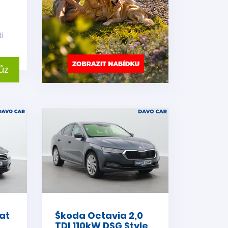
i
ůz
at
Škoda Octavia 2,0
TDI 110kW DSG Style