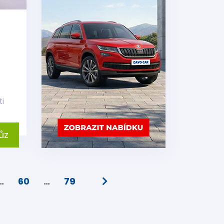
ti
ůz
…
60
…
79