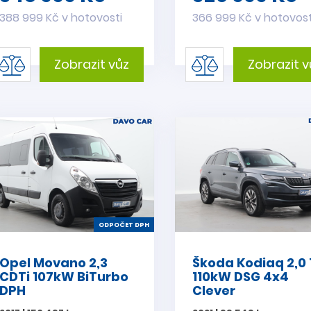
388 999 Kč v hotovosti
366 999 Kč v hotovost
Zobrazit vůz
Zobrazit v
ODPOČET DPH
Opel Movano 2,3
Škoda Kodiaq 2,0 
CDTi 107kW BiTurbo
110kW DSG 4x4
DPH
Clever