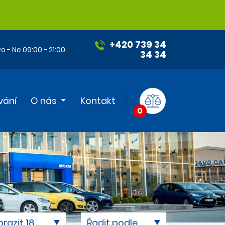
+420 739 34
o - Ne 09:00 - 21:00
34 34
vání
O nás
Kontakt
0