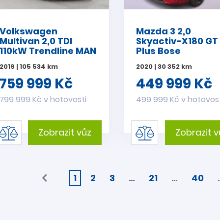
Volkswagen
Mazda 3 2,0
Multivan 2,0 TDI
Skyactiv-X180 GT
110kW Trendline MAN
Plus Bose
2019 | 105 534 km
2020 | 30 352 km
759 999 Kč
449 999 Kč
799 999 Kč v hotovosti
499 999 Kč v hotovos
Zobrazit vůz
Zobrazit v
1
2
3
…
21
…
40