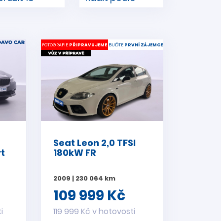
FOTOGRAFIE
PŘIPRAVUJEME
BUĎTE
PRVNÍ ZÁJEMCE
Seat Leon 2,0 TFSI
t
180kW FR
2009 | 230 064 km
109 999 Kč
i
119 999 Kč v hotovosti