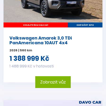
VOLEJTE 604 244 241
ODPOČET DPH
Volkswagen Amarok 3,0 TDi
PanAmericana 10AUT 4x4
2026 | 560 km
1 388 999 Kč
1 488 999 Kč v hotovosti
Zobrazit vůz