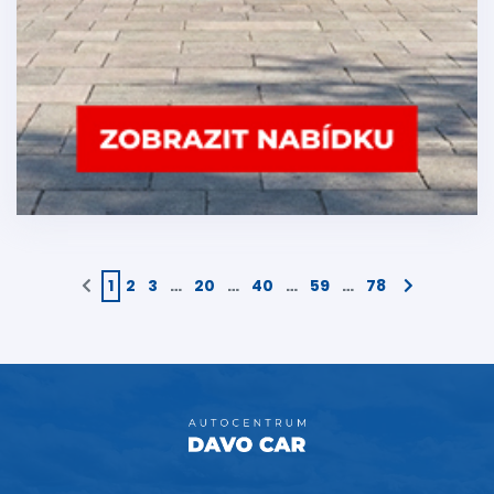
1
2
3
…
20
…
40
…
59
…
78