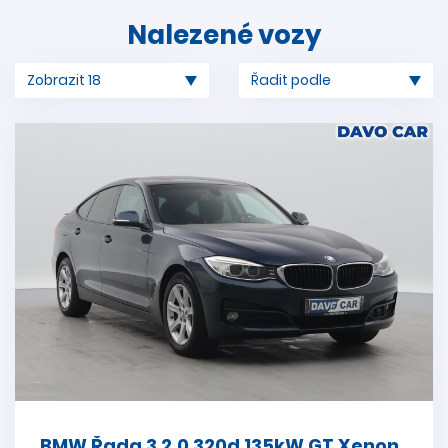
Nalezené vozy
BMW Řada 3 2.0 320d 135kW GT Xenon