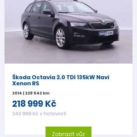
Škoda Octavia 2.0 TDI 135kW Navi
Xenon RS
2014 | 228 542 km
218 999 Kč
243 999 Kč v hotovosti
Zobrazit vůz