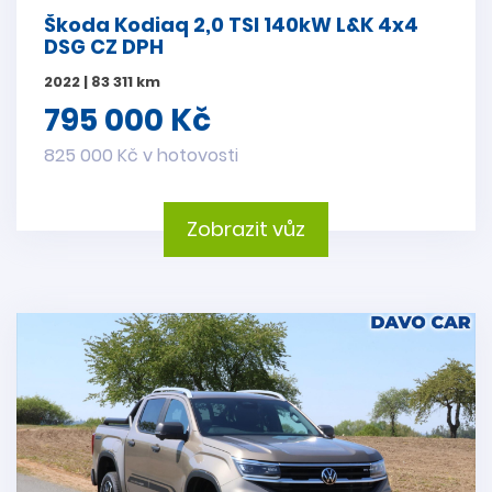
Škoda Kodiaq 2,0 TSI 140kW L&K 4x4
DSG CZ DPH
2022 | 83 311 km
795 000 Kč
825 000 Kč v hotovosti
Zobrazit vůz