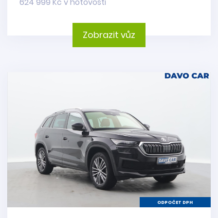
624 999 Kč v hotovosti
Zobrazit vůz
ODPOČET DPH