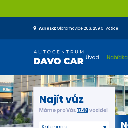
Adresa:
Olbramovice 203, 259 01 Votice
Úvod
Nabídka
Najít vůz
Máme pro Vás
1748
vozidel
N