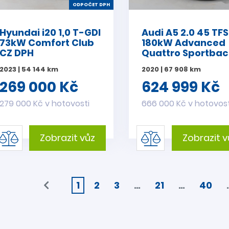
ODPOČET DPH
Hyundai i20 1,0 T-GDI
Audi A5 2.0 45 TFS
73kW Comfort Club
180kW Advanced
CZ DPH
Quattro Sportbac
2023 | 54 144 km
2020 | 67 908 km
269 000 Kč
624 999 Kč
279 000 Kč v hotovosti
666 000 Kč v hotovost
Zobrazit vůz
Zobrazit v
1
2
3
…
21
…
40