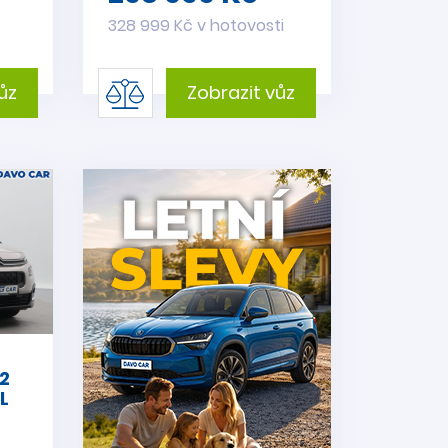
328 999 Kč v hotovosti
ůz
Zobrazit vůz
,2
L