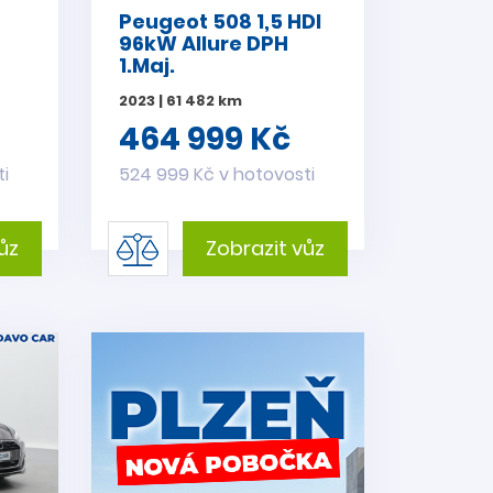
-
Peugeot 508 1,5 HDI
96kW Allure DPH
1.Maj.
2023 | 61 482 km
464 999 Kč
ti
524 999 Kč v hotovosti
ůz
Zobrazit vůz