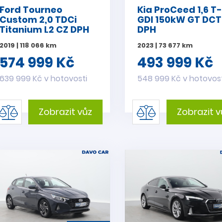
Ford Tourneo
Kia ProCeed 1,6 T
Custom 2,0 TDCi
GDI 150kW GT DCT
Titanium L2 CZ DPH
DPH
2019 | 118 066 km
2023 | 73 677 km
574 999 Kč
493 999 Kč
639 999 Kč v hotovosti
548 999 Kč v hotovos
Zobrazit vůz
Zobrazit v