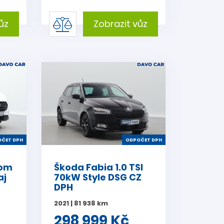
ůz
Zobrazit vůz
ČET DPH
ODPOČET DPH
tom
Škoda Fabia 1.0 TSI
aj
70kW Style DSG CZ
DPH
2021 | 81 938 km
298 999 Kč