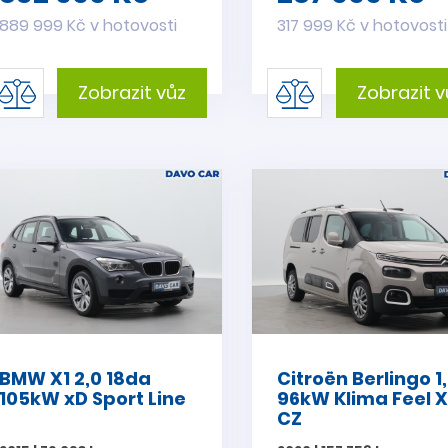
889 999 Kč v hotovosti
317 999 Kč v hotovosti
Zobrazit vůz
Zobrazit v
BMW X1 2,0 18da
Citroën Berlingo 1
105kW xD Sport Line
96kW Klima Feel X
CZ