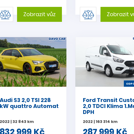
Zobrazit vůz
Zobrazit v
ODPO
Audi S3 2,0 TSI 228
Ford Transit Cus
kW quattro Automat
2,0 TDCI Klima 1.M
DPH
2022 | 32 843 km
2022 | 163 314 km
832 999 Kč
287 999 Kč