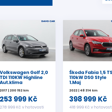
Volkswagen Golf 2,0
Škoda Fabia 1,5 TS
TDI 110KW Highline
110kW DSG Style
Aut.klima
1.Maj
2017 | 200 152 km
2022 | 48 314 km
253 999 Kč
398 999 Kč
278 999 Kč v hotovosti
418 999 Kč v hotovost