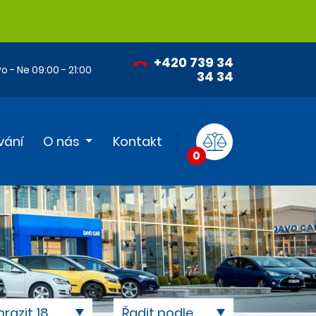
+420 739 34
o - Ne 09:00 - 21:00
34 34
vání
O nás
Kontakt
0