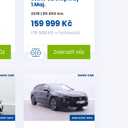
1.Maj.
2018 | 85 650 km
159 999 Kč
i
178 999 Kč v hotovosti
ůz
Zobrazit vůz
ČET DPH
ODPOČET DPH