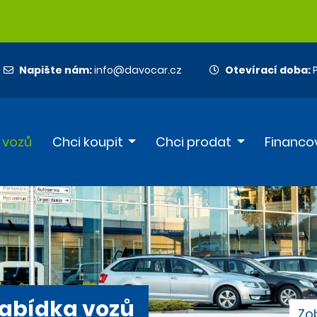
Napište nám:
info@davocar.cz
Otevírací doba:
P
 vozů
Chci koupit
Chci prodat
Financo
abídka vozů