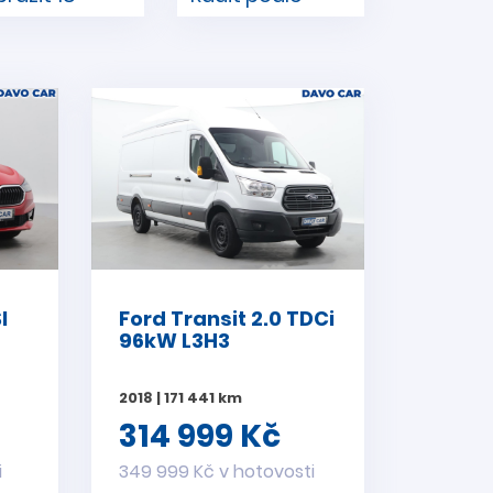
I
Ford Transit 2.0 TDCi
96kW L3H3
2018 | 171 441 km
314 999 Kč
i
349 999 Kč v hotovosti