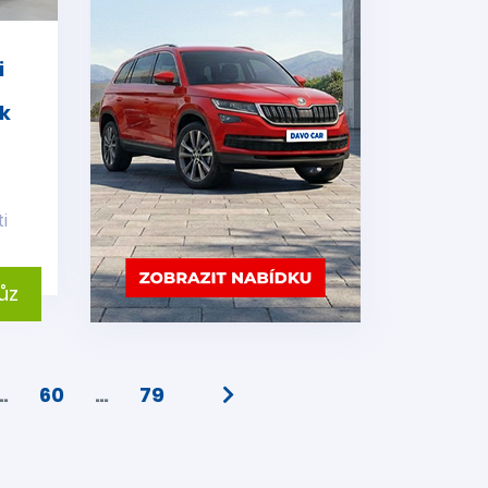
i
k
i
ůz
…
60
…
79