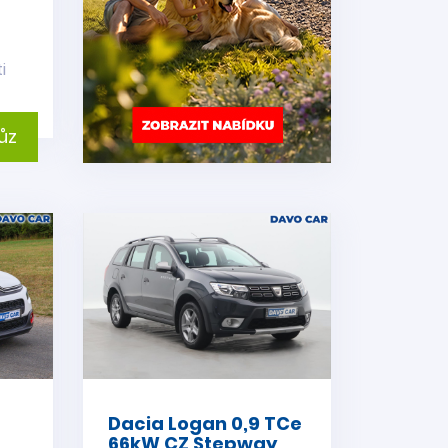
i
ůz
Dacia Logan 0,9 TCe
66kW CZ Stepway