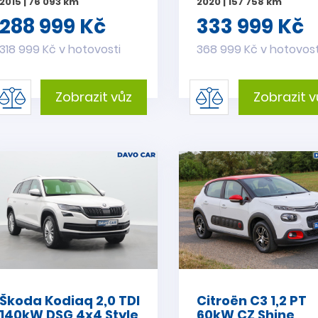
2015 | 76 093 km
2020 | 157 758 km
288 999 Kč
333 999 Kč
318 999 Kč v hotovosti
368 999 Kč v hotovost
Zobrazit vůz
Zobrazit v
Škoda Kodiaq 2,0 TDI
Citroën C3 1,2 PT
140kW DSG 4x4 Style
60kW CZ Shine