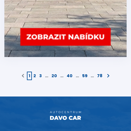
1
2
3
…
20
…
40
…
59
…
78