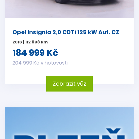
Opel Insignia 2,0 CDTi 125 kW Aut. CZ
2016 | 112 898 km
184 999 Kč
204 999 Kč v hotovosti
Zobrazit vůz