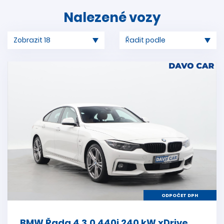
Nalezené vozy
ODPOČET DPH
BMW Řada 4 3,0 440i 240 kW xDrive