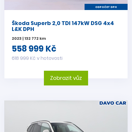
ODPOČET DPH
Škoda Superb 2,0 TDI 147kW DSG 4x4
L&K DPH
2023 | 132 772 km
558 999 Kč
618 999 Kč v hotovosti
Zobrazit vůz