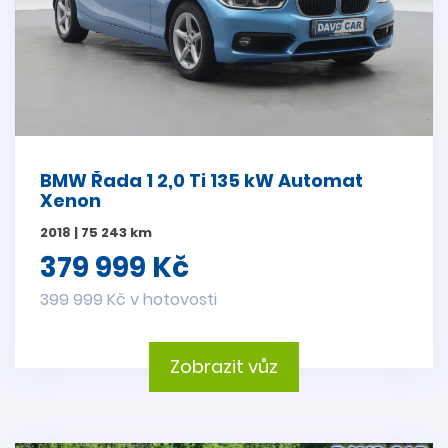
BMW Řada 1 2,0 Ti 135 kW Automat
Xenon
2018 | 75 243 km
379 999 Kč
399 999 Kč v hotovosti
Zobrazit vůz