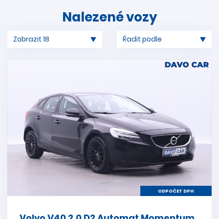
Nalezené vozy
ODPOČET DPH
Volvo V40 2,0 D2 Automat Momentum