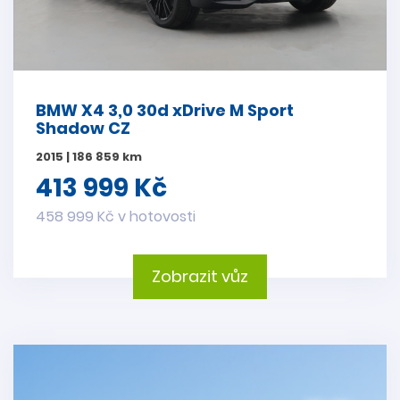
BMW X4 3,0 30d xDrive M Sport
Shadow CZ
2015 | 186 859 km
413 999 Kč
458 999 Kč v hotovosti
Zobrazit vůz