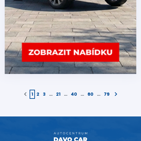
1
2
3
…
21
…
40
…
60
…
79