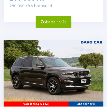
289 999 Kč v hotovosti
Zobrazit vůz
VOLEJTE 604 244 241
ODPOČET DPH