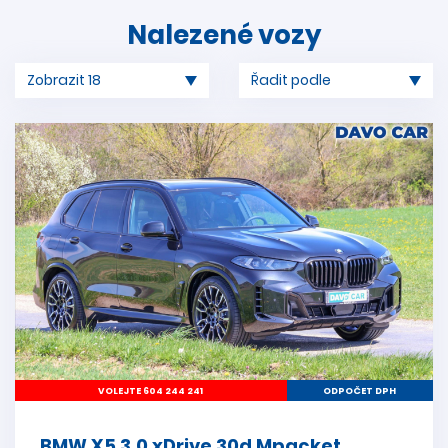
Nalezené vozy
VOLEJTE 604 244 241
ODPOČET DPH
BMW X5 3,0 xDrive 30d Mpacket