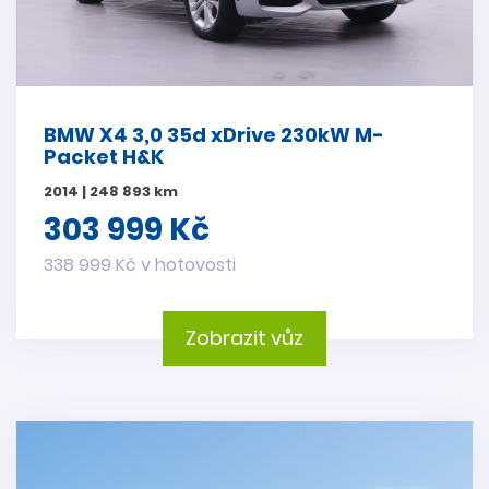
BMW X4 3,0 35d xDrive 230kW M-
Packet H&K
2014 | 248 893 km
303 999 Kč
338 999 Kč v hotovosti
Zobrazit vůz