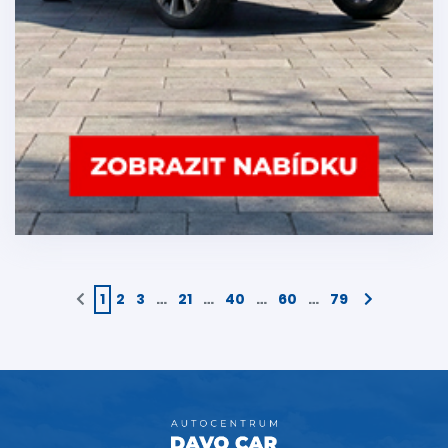
1
2
3
…
21
…
40
…
60
…
79