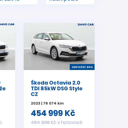
ODPOČET DPH
0
Škoda Octavia 2.0
ůže
TDI 85kW DSG Style
CZ
2023 | 76 074 km
454 999 Kč
i
484 999 Kč v hotovosti