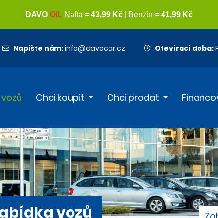
Napište nám:
info@davocar.cz
Otevírací doba:
P
 vozů
Chci koupit
Chci prodat
Financo
abídka vozů