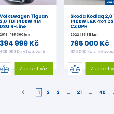
ODPO
Volkswagen Tiguan
Škoda Kodiaq 2,0 
2,0 TDI 140kW 4M
140kW L&K 4x4 D
DSG R-Line
CZ DPH
2016 | 198 300 km
2022 | 83 311 km
394 999 Kč
795 000 Kč
439 999 Kč v hotovosti
825 000 Kč v hotovost
Zobrazit vůz
Zobrazit v
1
2
3
…
21
…
40