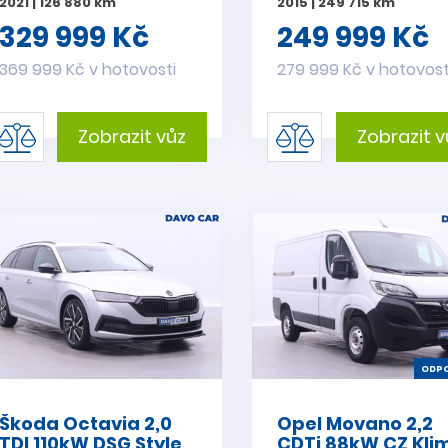
2021 | 126 880 km
2015 | 249 715 km
329 999 Kč
249 999 Kč
369 999 Kč v hotovosti
279 999 Kč v hotovost
Zobrazit vůz
Zobrazit v
ODPO
Škoda Octavia 2,0
Opel Movano 2,2
TDI 110kW DSG Style
CDTi 88kW CZ Kli