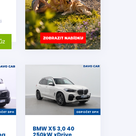
i
ůz
ČET DPH
ODPOČET DPH
BMW X5 3,0 40
ma
250kW xDrive