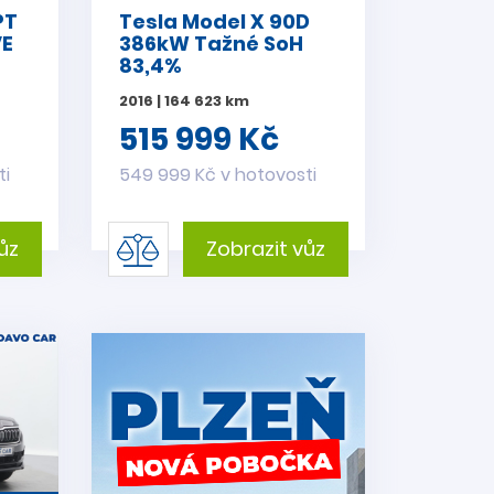
PT
Tesla Model X 90D
VE
386kW Tažné SoH
83,4%
2016 | 164 623 km
515 999 Kč
ti
549 999 Kč v hotovosti
ůz
Zobrazit vůz