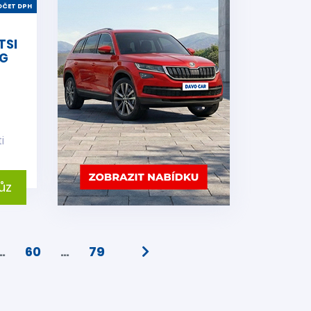
ČET DPH
TSI
SG
i
ůz
…
60
…
79