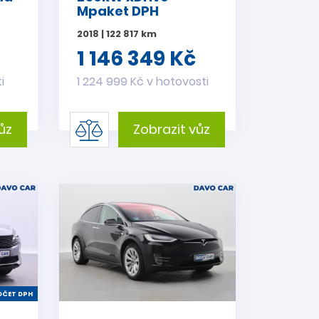
Mpaket DPH
2018 | 122 817 km
1 146 349 Kč
i
1 224 999 Kč v hotovosti
ůz
Zobrazit vůz
ČET DPH