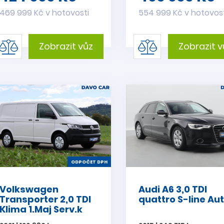
469 999 Kč v hotovosti
554 999 Kč v hotovos
Zobrazit vůz
Zobrazit v
ODPOČET DPH
Volkswagen
Audi A6 3,0 TDI
Transporter 2,0 TDI
quattro S-line Aut
Klima 1.Maj Serv.k
DPH