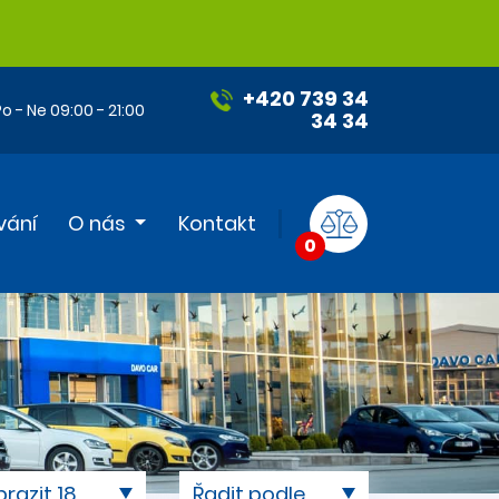
+420 739 34
o - Ne 09:00 - 21:00
34 34
vání
O nás
Kontakt
0