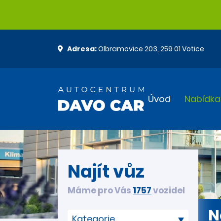
Adresa:
Olbramovice 203, 259 01 Votice
Úvod
Nabídka
Najít vůz
Máme pro Vás
1757
vozidel
N