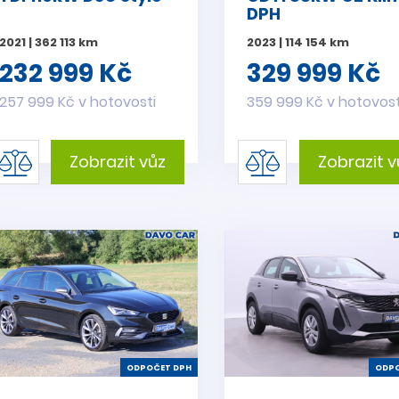
DPH
2021 | 362 113 km
2023 | 114 154 km
232 999 Kč
329 999 Kč
257 999 Kč v hotovosti
359 999 Kč v hotovost
Zobrazit vůz
Zobrazit v
ODPOČET DPH
ODPO