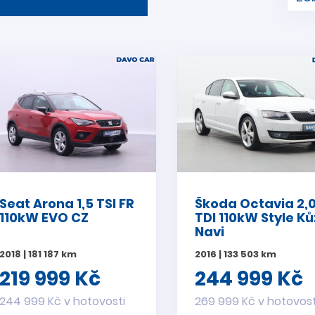
Seat Arona 1,5 TSI FR
Škoda Octavia 2,
110kW EVO CZ
TDI 110kW Style K
Navi
2018 | 181 187 km
2016 | 133 503 km
219 999 Kč
244 999 Kč
244 999 Kč v hotovosti
269 999 Kč v hotovost