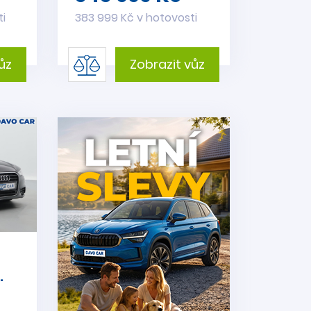
ti
383 999 Kč v hotovosti
ůz
Zobrazit vůz
.