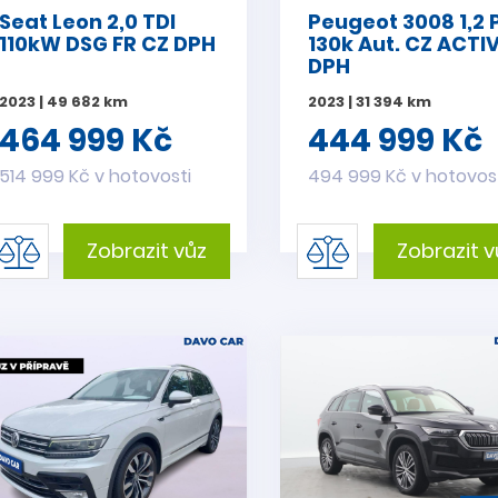
Seat Leon 2,0 TDI
Peugeot 3008 1,2 
110kW DSG FR CZ DPH
130k Aut. CZ ACTI
DPH
2023 | 49 682 km
2023 | 31 394 km
464 999 Kč
444 999 Kč
514 999 Kč v hotovosti
494 999 Kč v hotovos
Zobrazit vůz
Zobrazit v