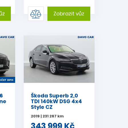
ůz
Zobrazit vůz
ČET DPH
,6
Škoda Superb 2,0
ine
TDI 140kW DSG 4x4
Style CZ
2019 | 231 267 km
343 999 Kč