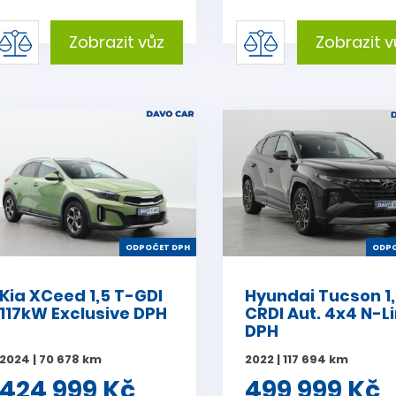
Zobrazit vůz
Zobrazit v
ODPOČET DPH
ODPO
Kia XCeed 1,5 T-GDI
Hyundai Tucson 1
117kW Exclusive DPH
CRDI Aut. 4x4 N-L
DPH
2024 | 70 678 km
2022 | 117 694 km
424 999 Kč
499 999 Kč