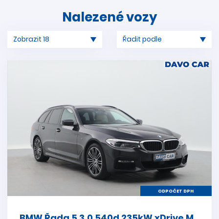
Nalezené vozy
ODPOČET DPH
BMW Řada 5 3,0 540d 235kW xDrive M