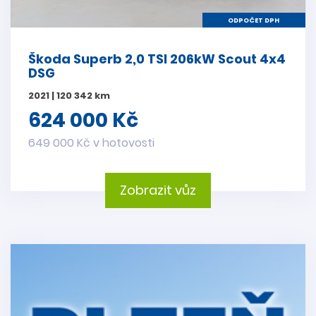
ODPOČET DPH
Škoda Superb 2,0 TSI 206kW Scout 4x4
DSG
2021 | 120 342 km
624 000 Kč
649 000 Kč v hotovosti
Zobrazit vůz