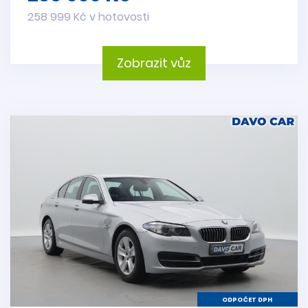
258 999 Kč v hotovosti
Zobrazit vůz
ODPOČET DPH