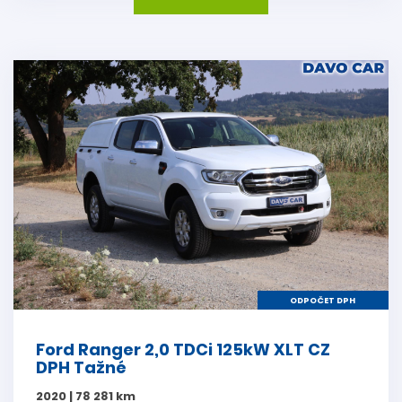
ODPOČET DPH
Ford Ranger 2,0 TDCi 125kW XLT CZ
DPH Tažné
2020 | 78 281 km