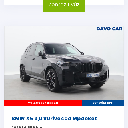
Zobrazit vůz
VOLEJTE 604 244 241
ODPOČET DPH
BMW X5 3,0 xDrive40d Mpacket
2026 | 6 559 km