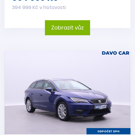
394 999 Kč v hotovosti
Zobrazit vůz
ODPOČET DPH