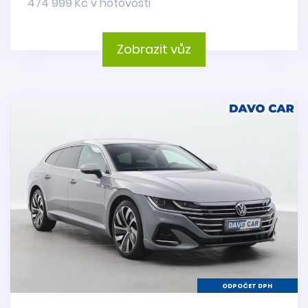
474 999 Kč v hotovosti
Zobrazit vůz
ODPOČET DPH