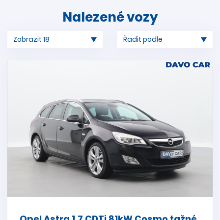
Nalezené vozy
Opel Astra 1.7 CDTi 81kW Cosmo tažné