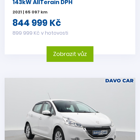
143kW AllTerain DPH
2021 | 65 097 km
844 999 Kč
899 999 Kč v hotovosti
Zobrazit vůz