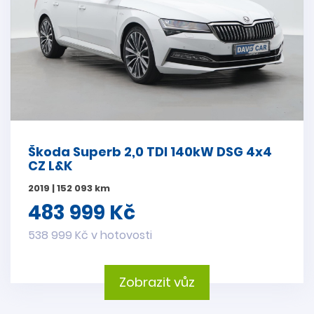
Škoda Superb 2,0 TDI 140kW DSG 4x4
CZ L&K
2019 | 152 093 km
483 999 Kč
538 999 Kč v hotovosti
Zobrazit vůz