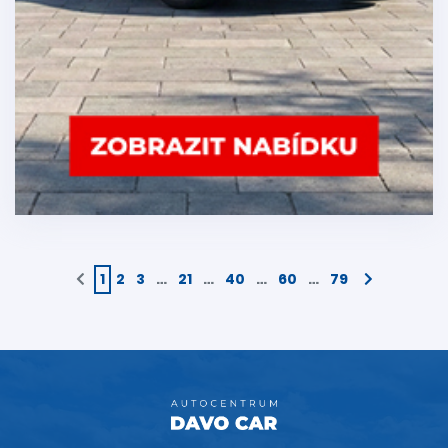
1
2
3
…
21
…
40
…
60
…
79