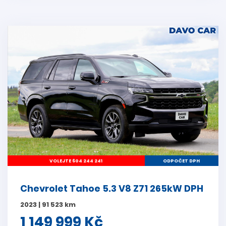
VOLEJTE 604 244 241
ODPOČET DPH
Chevrolet Tahoe 5.3 V8 Z71 265kW DPH
2023 | 91 523 km
1 149 999 Kč