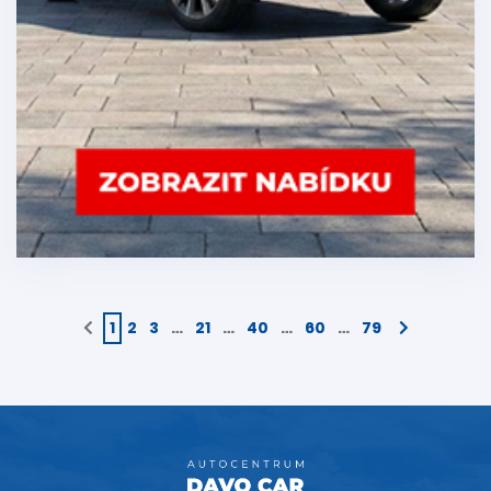
1
2
3
…
21
…
40
…
60
…
79