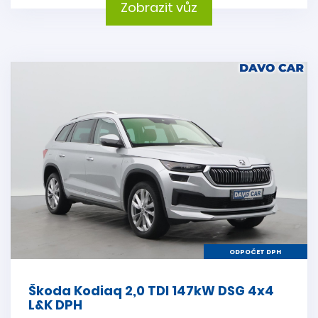
Zobrazit vůz
ODPOČET DPH
Škoda Kodiaq 2,0 TDI 147kW DSG 4x4
L&K DPH