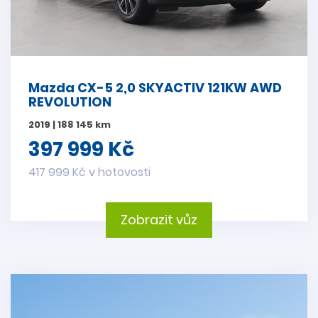
Mazda CX-5 2,0 SKYACTIV 121KW AWD
REVOLUTION
2019 | 188 145 km
397 999 Kč
417 999 Kč v hotovosti
Zobrazit vůz