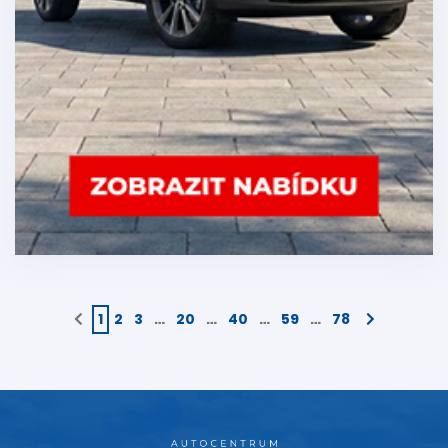
1
2
3
…
20
…
40
…
59
…
78