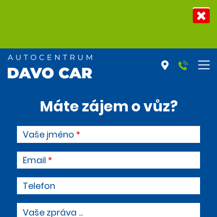
Máte zájem o vůz?
Vaše jméno
Email
Telefon
Vaše zpráva ...