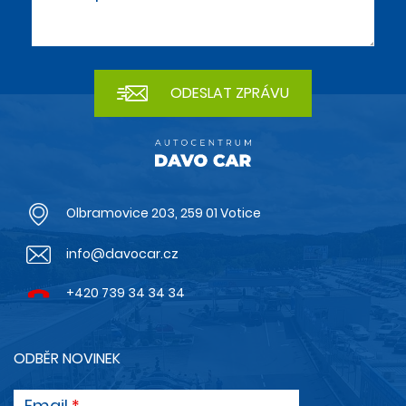
Olbramovice 203, 259 01 Votice
info@davocar.cz
+420 739 34 34 34
ODBĚR NOVINEK
Email