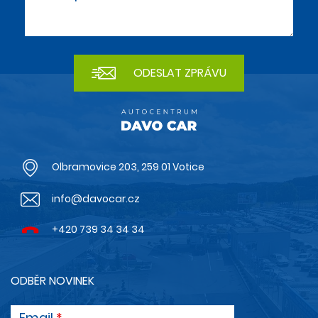
Olbramovice 203, 259 01 Votice
info@davocar.cz
+420 739 34 34 34
ODBĚR NOVINEK
Email