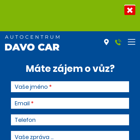
Máte zájem o vůz?
Vaše jméno
Email
Telefon
Vaše zpráva ...