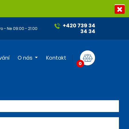
+420 739 34
o - Ne 09:00 - 21:00
34 34
vání
O nás
Kontakt
0