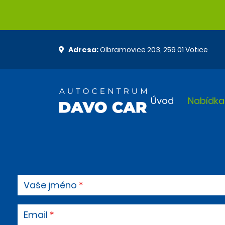
Adresa:
Olbramovice 203, 259 01 Votice
Úvod
Nabídka
Vaše jméno
Email