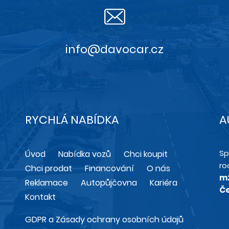
info@davocar.cz
RYCHLÁ NABÍDKA
A
Sp
Úvod
Nabídka vozů
Chci koupit
ro
Chci prodat
Financování
O nás
m
Reklamace
Autopůjčovna
Kariéra
Če
Kontakt
GDPR a Zásady ochrany osobních údajů