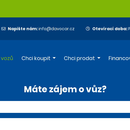
Napište nám:
info@davocar.cz
Otevírací doba:
P
 vozů
Chci koupit
Chci prodat
Financo
Máte zájem o vůz?