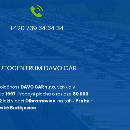
+420 739 34 34 34
UTOCENTRUM DAVO CAR
olečnost
DAVO CAR s.r.o.
vznikla v
ce
1997
. Prodejní plocha o rozloze
80 000
2
leží v obci
Olbramovice
, na tahu
Praha -
ské Budějovice
.